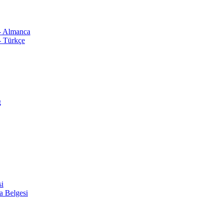
 - Almanca
- Türkçe
ğ
si
a Belgesi