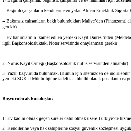
1- Bağımlı çalışanlar, bağımsız çalışanlar ve ev hanımları için düzenle
-- Bağımlı çalışanların kendilerine en yakın Alman Emeklilik Sigorta
-- Bağımsız çalışanların bağlı bulundukları Maliye’den (Finanzamt)
gerekir)
-- E
v hanımlarının ikamet edilen yerdeki Kayıt Dairesi’nden (Meld
ilgili Başkonsolosluktaki Noter servisinde onaylanması gerekir
2- Nüfus Kayıt Örneği (Başkonsolosluk nüfus servisinden alınabilir)
3- Yazılı başvuruda bulunmak, (Bunun için sitemizden de indirilebilir
yerdeki SGK İl Müdürlüğüne iadeli taaahhütlü olarak postalanması ge
Başvurulacak kuruluşlar:
1- Ev kadını olarak geçen süreler dahil olmak üzere Türkiye’de hizm
2- Kendilerine veya hak sahiplerine sosyal güvenlik sözleşmesi uygul