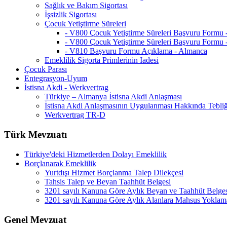
Sağlık ve Bakım Sigortası
İşsizlik Sigortası
Çocuk Yetiştirme Süreleri
- V800 Çocuk Yetiştirme Süreleri Başvuru Formu
- V800 Çocuk Yetiştirme Süreleri Başvuru Formu 
- V810 Başvuru Formu Açıklama - Almanca
Emeklilik Sigorta Primlerinin Iadesi
Çocuk Parası
Entegrasyon-Uyum
İstisna Akdi - Werkvertrag
Türkiye – Almanya İstisna Akdi Anlaşması
İstisna Akdi Anlaşmasının Uygulanması Hakkında Tebli
Werkvertrag TR-D
Türk Mevzuatı
Türkiye'deki Hizmetlerden Dolayı Emeklilik
Borçlanarak Emeklilik
Yurtdışı Hizmet Borçlanma Talep Dilekçesi
Tahsis Talep ve Beyan Taahhüt Belgesi
3201 sayılı Kanuna Göre Aylık Beyan ve Taahhüt Belge
3201 sayılı Kanuna Göre Aylık Alanlara Mahsus Yoklam
Genel Mevzuat