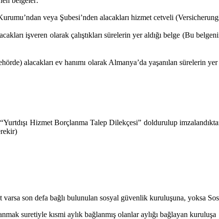
nen belgeler:
 Kurumu’ndan veya Şubesi’nden alacakları hizmet cetveli (Versicherung
 alacakları işveren olarak çalıştıkları sürelerin yer aldığı belge 
ebehörde) alacakları ev hanımı olarak Almanya’da yaşanılan süreler
 “Yurtdışı Hizmet Borçlanma Talep Dilekçesi” doldurulup imzalandıktan 
rekir)
et varsa son defa bağlı bulunulan sosyal güvenlik kuruluşuna, yoksa 
anmak suretiyle kısmi aylık bağlanmış olanlar aylığı bağlayan kuruluşa