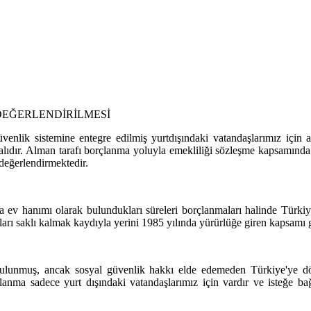
DEĞERLENDİRİLMESİ
venlik sistemine entegre edilmiş yurtdışındaki vatandaşlarımız için
alıdır. Alman tarafı borçlanma yoluyla emekliliği sözleşme kapsamında
 değerlendirmektedir.
a ev hanımı olarak bulundukları süreleri borçlanmaları halinde Türkiye'
rı saklı kalmak kaydıyla yerini 1985 yılında yürürlüğe giren kapsamı g
lunmuş, ancak sosyal güvenlik hakkı elde edemeden Türkiye'ye dön
ma sadece yurt dışındaki vatandaşlarımız için vardır ve isteğe bağlıdı