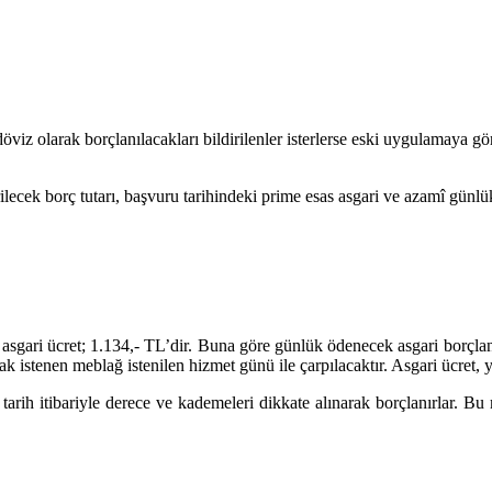
olarak borçlanılacakları bildirilenler isterlerse eski uygulamaya göre;
ilecek borç tutarı, başvuru tarihindeki prime esas asgari ve azamî günl
an asgari ücret; 1.134,- TL’dir. Buna göre günlük ödenecek asgari borç
 istenen meblağ istenilen hizmet günü ile çarpılacaktır. Asgari ücret, yı
tarih itibariyle derece ve kademeleri dikkate alınarak borçlanırlar. B