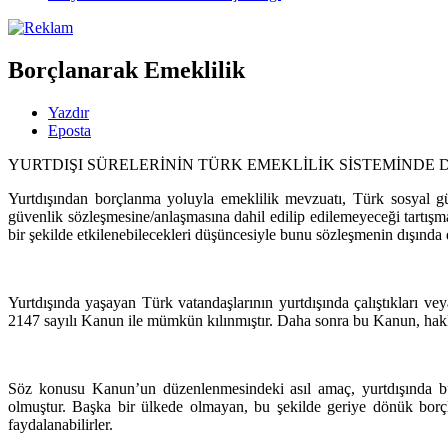
Borçlanarak Emeklilik
Yazdır
Eposta
YURTDIŞI SÜRELERİNİN TÜRK EMEKLİLİK SİSTEMİNDE 
Yurtdışından borçlanma yoluyla emeklilik mevzuatı, Türk sosyal gü
güvenlik sözleşmesine/anlaşmasına dahil edilip edilemeyeceği tartışm
bir şekilde etkilenebilecekleri düşüncesiyle bunu sözleşmenin dışında
Yurtdışında yaşayan Türk vatandaşlarının yurtdışında çalıştıkları vey
2147 sayılı Kanun ile mümkün kılınmıştır. Daha sonra bu Kanun, hakla
Söz konusu Kanun’un düzenlenmesindeki asıl amaç, yurtdışında bu
olmuştur. Başka bir ülkede olmayan, bu şekilde geriye dönük borçlan
faydalanabilirler.