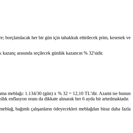
 borçlanılacak her bir gün için tahakkuk ettirilecek prim, kesenek ve
ük kazanç arasında seçilecek günlük kazancın % 32'sidir.
lanma meblağı: 1.134/30 (gün) x % 32 = 12,10 TL’dir. Azami ise bunun
llık enflasyon oranı da dikkate alınarak her 6 ayda bir artırılmaktadır.
u meblağ, bağımlı çalışanların ödeyecekleri meblağdan biraz daha fazla