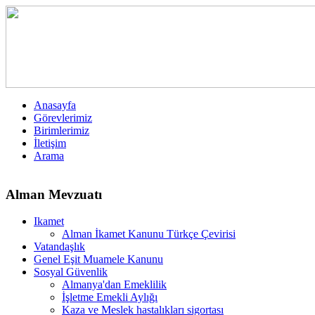
Anasayfa
Görevlerimiz
Birimlerimiz
İletişim
Arama
Alman Mevzuatı
Ikamet
Alman İkamet Kanunu Türkçe Çevirisi
Vatandaşlık
Genel Eşit Muamele Kanunu
Sosyal Güvenlik
Almanya'dan Emeklilik
İşletme Emekli Aylığı
Kaza ve Meslek hastalıkları sigortası